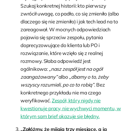
Szukaj konkretnej historii: kto pierwszy
zwrócił uwagę, co padło, co się zmieniło (albo
dlaczego się nie zmieniło) i jak tech lead na to
zareagował. W mocnych odpowiedziach
pojawia się sprzeciw zespołu, pytania
doprecyzowujące do klienta lub PO i
rozwiązanie, które wzięło się z realnej
rozmowy. Słaba odpowiedź jest
ogólnikowa:
„nasz zespół jest na ogół
zaangażowany”
albo
„dbamy o to, żeby
wszyscy rozumieli, po co to robią”
. Bez
konkretnego przykładu nie ma czego
weryfikować.
Zespół, który nigdy nie
kwestionuje pracy, nie wychwyci momentu, w
którym sam brief okazuje się błędny.
„Załóżmy, że mijają trzy miesiące, a ja