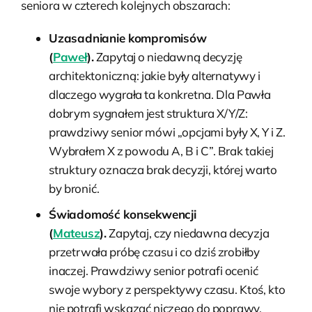
seniora w czterech kolejnych obszarach:
Uzasadnianie kompromisów
(
Paweł
).
Zapytaj o niedawną decyzję
architektoniczną: jakie były alternatywy i
dlaczego wygrała ta konkretna. Dla Pawła
dobrym sygnałem jest struktura X/Y/Z:
prawdziwy senior mówi „opcjami były X, Y i Z.
Wybrałem X z powodu A, B i C”. Brak takiej
struktury oznacza brak decyzji, której warto
by bronić.
Świadomość konsekwencji
(
Mateusz
).
Zapytaj, czy niedawna decyzja
przetrwała próbę czasu i co dziś zrobiłby
inaczej. Prawdziwy senior potrafi ocenić
swoje wybory z perspektywy czasu. Ktoś, kto
nie potrafi wskazać niczego do poprawy,