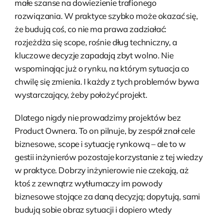
małe szanse na dowiezienie trafionego
rozwiązania. W praktyce szybko może okazać się,
że budują coś, co nie ma prawa zadziałać:
rozjeżdża się scope, rośnie dług techniczny, a
kluczowe decyzje zapadają zbyt wolno. Nie
wspominając już o rynku, na którym sytuacja co
chwilę się zmienia. I każdy z tych problemów bywa
wystarczający, żeby położyć projekt.
Dlatego nigdy nie prowadzimy projektów bez
Product Ownera. To on pilnuje, by zespół znał cele
biznesowe, scope i sytuację rynkową – ale to w
gestii inżynierów pozostaje korzystanie z tej wiedzy
w praktyce. Dobrzy inżynierowie nie czekają, aż
ktoś z zewnątrz wytłumaczy im powody
biznesowe stojące za daną decyzją; dopytują, sami
budują sobie obraz sytuacji i dopiero wtedy