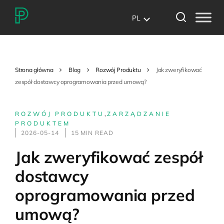
PL
Strona główna
Blog
Rozwój Produktu
Jak zweryfikować
zespół dostawcy oprogramowania przed umową?
ROZWÓJ PRODUKTU
,
ZARZĄDZANIE
PRODUKTEM
2026-05-14
15 MIN READ
Jak zweryfikować zespół
dostawcy
oprogramowania przed
umową?