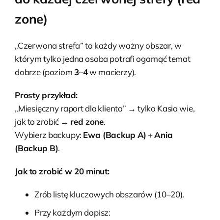
zone)
„Czerwona strefa” to każdy ważny obszar, w
którym tylko jedna osoba potrafi ogarnąć temat
dobrze (poziom
3–4
w macierzy).
Prosty przykład:
„Miesięczny raport dla klienta” → tylko Kasia wie,
jak to zrobić →
red zone
.
Wybierz backupy:
Ewa (Backup A)
+
Ania
(Backup B)
.
Jak to zrobić w 20 minut:
Zrób listę kluczowych obszarów (10–20).
Przy każdym dopisz: