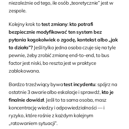
niezależnie od tego, ile osób „teoretycznie” jest w
zespole.
Kolejny krok to
test zmiany
:
kto potrafi
bezpiecznie modyfikować ten system bez
pytania kogokolwiek o zgodę, kontekst albo „jak
to działa”?
Jeśli tylko jedna osoba czuje się na tyle
pewnie, żeby zrobić zmianę end-to-end, to bus
factor jest niski, bo reszta jest w praktyce
zablokowana.
Bardzo trzeźwiący bywa
test incydentu
: spójrz na
ostatnie 3 awarie albo eskalacje i sprawdź,
kto je
finalnie dowiózł
. Jeśli to ta sama osoba, masz
koncentrację wiedzy i odpowiedzialności — i
ryzyko, które rośnie z każdym kolejnym
„ratowaniem sytuacji”.