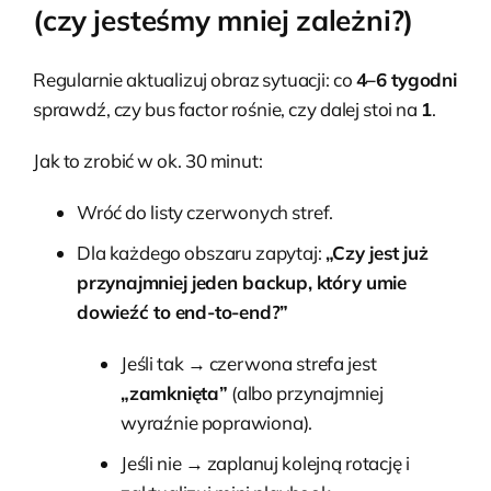
(czy jesteśmy mniej zależni?)
Regularnie aktualizuj obraz sytuacji: co
4–6 tygodni
sprawdź, czy bus factor rośnie, czy dalej stoi na
1
.
Jak to zrobić w ok. 30 minut:
Wróć do listy czerwonych stref.
Dla każdego obszaru zapytaj:
„Czy jest już
przynajmniej jeden backup, który umie
dowieźć to end-to-end?”
Jeśli tak → czerwona strefa jest
„zamknięta”
(albo przynajmniej
wyraźnie poprawiona).
Jeśli nie → zaplanuj kolejną rotację i