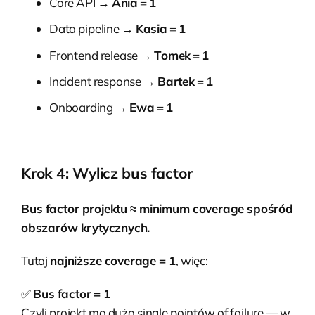
Core API →
Ania
=
1
Data pipeline →
Kasia
=
1
Frontend release →
Tomek
=
1
Incident response →
Bartek
=
1
Onboarding →
Ewa
=
1
Krok 4: Wylicz bus factor
Bus factor projektu ≈ minimum coverage spośród
obszarów krytycznych.
Tutaj
najniższe coverage = 1
, więc:
✅
Bus factor = 1
Czyli projekt ma dużo single pointów of failure — w