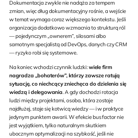
Dokumentacja zwykle nie nadąża za tempem
zmian, więc dług dokumentacyjny rośnie, a wejście
w temat wymaga coraz większego kontekstu. Jeśli
organizacja dodatkowo wzmacnia to strukturą ról
— pojedynczym „ownerem”, silosami albo
samotnym specjalistą od DevOps, danych czy CRM
— ryzyko robi się systemowe.
Na koniec wchodzi czynnik ludzki:
wiele firm
nagradza „bohaterów”, którzy zawsze ratują
sytuację, co niechcący zniechęca do dzielenia się
wiedzą i delegowania
. A gdy dochodzi rotacja
ludzi między projektami, osoba, która zostaje
najdłużej, staje się kotwicą wiedzy — i w praktyce
jedynym punktem awarii. W efekcie bus factor nie
jest wyjątkiem, tylko naturalnym skutkiem
ubocznym optymalizacji na szybkość, jeśli nie