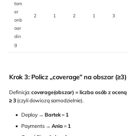
tom
er
2
1
2
1
3
onb
oar
din
g
Krok 3: Policz „coverage” na obszar (≥3)
Definicja:
coverage(obszar) = liczba osób z oceną
≥ 3
(czyli dowiozą samodzielnie).
Deploy →
Bartek
=
1
Payments →
Ania
=
1