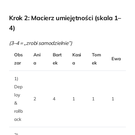
Krok 2: Macierz umiejętności (skala 1–
4)
(3–4 = „zrobi samodzielnie”)
Obs
Ani
Bart
Kasi
Tom
Ewa
zar
a
ek
a
ek
1)
Dep
loy
2
4
1
1
1
&
rollb
ack
2)