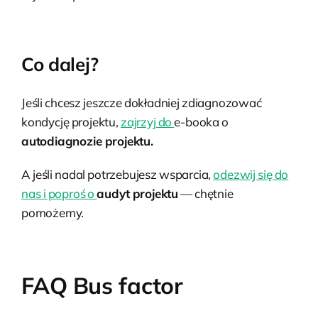
Co dalej?
Jeśli chcesz jeszcze dokładniej zdiagnozować
kondycję projektu,
zajrzyj do
e-booka o
autodiagnozie projektu.
A jeśli nadal potrzebujesz wsparcia,
odezwij się do
nas i poproś o
audyt projektu
— chętnie
pomożemy.
FAQ Bus factor