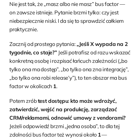
Nie jest tak, że „masz albo nie masz” bus factor —
on zawsze istnieje. Pytanie brzmi tylko: czy jest
niebezpiecznie niski. I da się to sprawdzić całkiem
praktycznie.
Zacznij od prostego pytania:
„Jeśli X wypada na 2
tygodnie, co staje?”
Jeśli potrafisz od razu wskazać
konkretną osobę i rozpisać łańcuch zależności („bo
tylko ona ma dostęp”, „bo tylko ona zna integrację”,
„bo tylko ona robi release’y”), to ten obszar ma bus
factor w okolicach
1
.
Potem zrób
test dostępu
:
kto może wdrożyć,
zatwierdzić, wejść na produkcję, zarządzać
CRM/reklamami, odnowić umowy z vendorami?
Jeżeli odpowiedź brzmi „jedna osoba”, to dla tej
zdolności bus factor też wynosi około
1
—