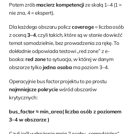
Potem zrób
macierz kompetencji
ze skalą 1–4 (1 =
nie zna, 4 = ekspert).
Dla każdego obszaru policz
coverage
= liczba osób
z oceną
3–4
, czyli takich, które są w stanie dowieźć
temat samodzielnie, bez prowadzenia za rękę. To
dokładnie odpowiada testowi „red zone” z e-
booka:
red zone
to sytuacja, w której w danym
obszarze tylko
jedna osoba
ma poziom 3–4.
Operacyjnie bus factor projektu to po prostu
najmniejsze pokrycie
wśród obszarów
krytycznych:
bus_factor ≈ min_area( liczba osób z poziomem
3–4 w obszarze )
Czyli jeśli wdrożenia mają 2 osoby „samodzielne”,