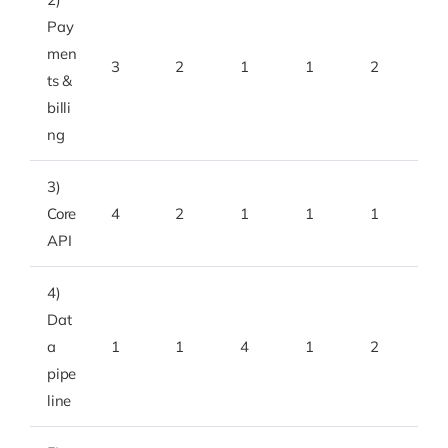
Pay
men
3
2
1
1
2
ts &
billi
ng
3)
Core
4
2
1
1
1
API
4)
Dat
a
1
1
4
1
2
pipe
line