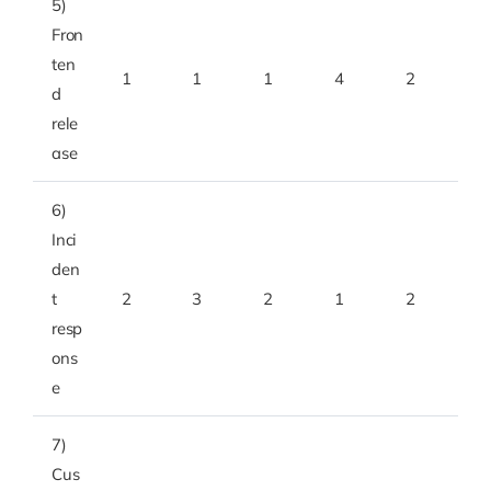
5)
Fron
ten
1
1
1
4
2
d
rele
ase
6)
Inci
den
t
2
3
2
1
2
resp
ons
e
7)
Cus