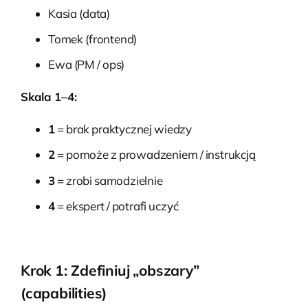
Kasia (data)
Tomek (frontend)
Ewa (PM / ops)
Skala 1–4:
1
= brak praktycznej wiedzy
2
= pomoże z prowadzeniem / instrukcją
3
= zrobi samodzielnie
4
= ekspert / potrafi uczyć
Krok 1: Zdefiniuj „obszary”
(capabilities)