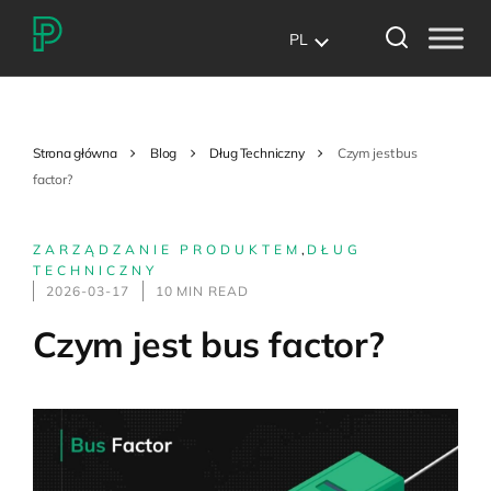
PL
Strona główna
Blog
Dług Techniczny
Czym jest bus
factor?
ZARZĄDZANIE PRODUKTEM
,
DŁUG
TECHNICZNY
2026-03-17
10 MIN READ
Czym jest bus factor?