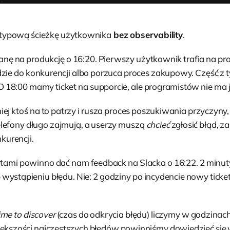
typową ścieżkę użytkownika
bez observability
.
nę na produkcję o 16:20. Pierwszy użytkownik trafia na pr
zie do konkurencji albo porzuca proces zakupowy. Część z ty
 O 18:00 mamy ticket na supporcie, ale programistów nie ma 
iej ktoś na to patrzy i rusza proces poszukiwania przyczyny,
lefony długo zajmują, a userzy muszą
chcieć
zgłosić błąd, z
nkurencji.
ertami powinno dać nam feedback na Slacka o 16:22. 2 minu
 wystąpieniu błędu. Nie: 2 godziny po incydencie nowy ticke
ime to discover
(czas do odkrycia błędu) liczymy w godzinach,
ększości najczęstszych błędów powinniśmy dowiedzieć się 