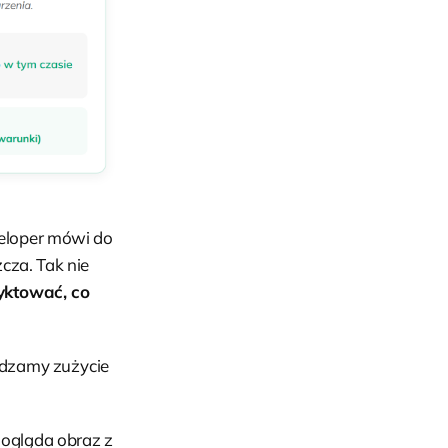
weloper mówi do
cza. Tak nie
dyktować, co
awdzamy zużycie
i ogląda obraz z