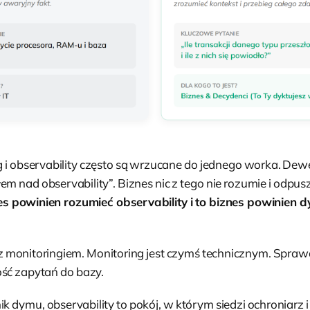
ng i observability często są wrzucane do jednego worka. De
m nad observability”. Biznes nic z tego nie rozumie i odpusz
es powinien rozumieć observability i to biznes powinien 
t z monitoringiem. Monitoring jest czymś technicznym. Spr
ość zapytań do bazy.
ik dymu, observability to pokój, w którym siedzi ochroniarz 