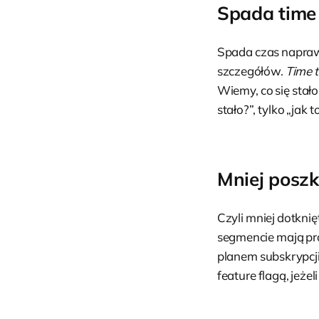
Spada time 
Spada czas napraw
szczegółów.
Time t
Wiemy, co się stało
stało?”, tylko „jak 
Mniej posz
Czyli mniej dotkni
segmencie mają pr
planem subskrypcj
feature flagą, jeże