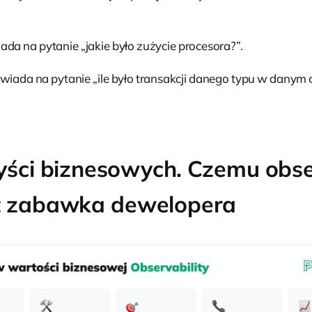
da na pytanie „jakie było zużycie procesora?”.
iada na pytanie „ile było transakcji danego typu w danym czas
yści biznesowych. Czemu obse
est zabawka dewelopera