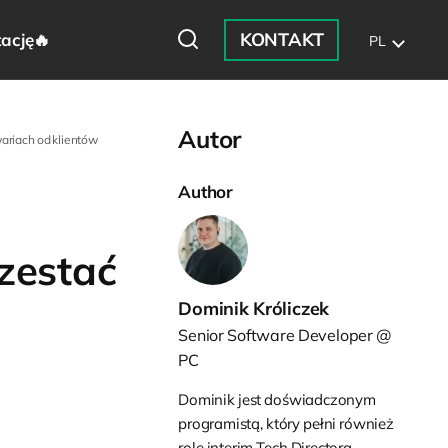
KONTAKT
ację🔥
PL
Autor
wariach od klientów
Author
rzestać
Dominik Króliczek
Senior Software Developer @
PC
Dominik jest doświadczonym
programistą, który pełni również
rolę interim Tech Directora,