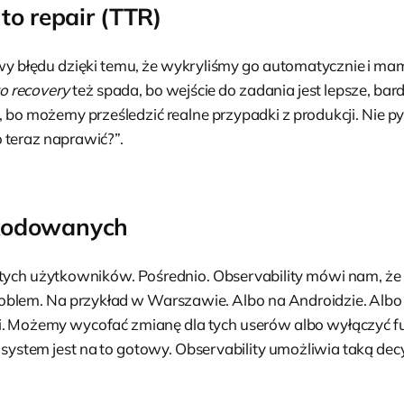
to repair (TTR)
y błędu dzięki temu, że wykryliśmy go automatycznie i ma
o recovery
też spada, bo wejście do zadania jest lepsze, bard
, bo możemy prześledzić realne przypadki z produkcji. Nie p
to teraz naprawić?”.
kodowanych
ętych użytkowników. Pośrednio. Observability mówi nam, ż
oblem. Na przykład w Warszawie. Albo na Androidzie. Albo
i. Możemy wycofać zmianę dla tych userów albo wyłączyć f
li system jest na to gotowy. Observability umożliwia taką dec