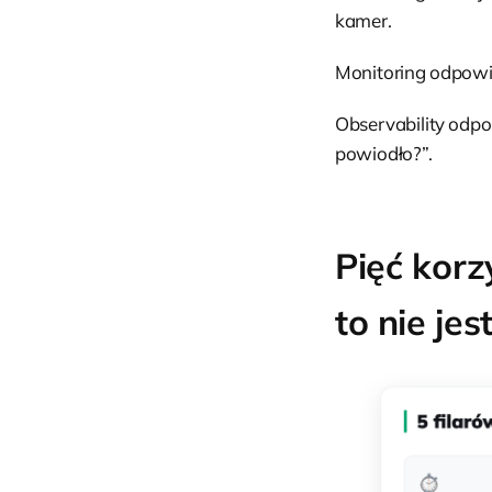
kamer.
Monitoring odpowia
Observability odpow
powiodło?”.
Pięć korz
to nie j