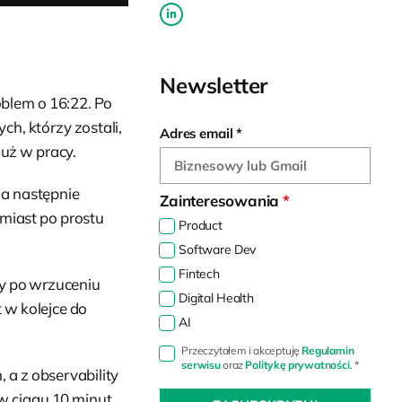
Newsletter
oblem o 16:22. Po
ch, którzy zostali,
Adres email
*
już w pracy.
 a następnie
Zainteresowania
*
amiast po prostu
Product
Software Dev
Fintech
ty po wrzuceniu
Digital Health
t w kolejce do
AI
Przeczytałem i akceptuję
Regulamin
serwisu
oraz
Politykę prywatności
.
*
 a z observability
w ciągu 10 minut