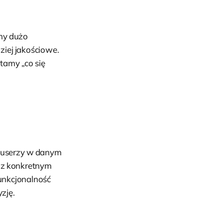
my dużo
ziej jakościowe.
ytamy „co się
e userzy w danym
 z konkretnym
unkcjonalność
yzję.