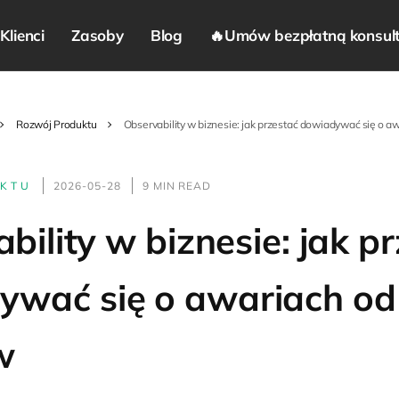
Klienci
Zasoby
Blog
🔥Umów bezpłatną konsult
Rozwój Produktu
Observability w biznesie: jak przestać dowiadywać się o a
UKTU
2026-05-28
9 MIN READ
bility w biznesie: jak p
ywać się o awariach od
w