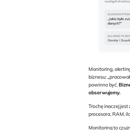
Monitoring, alerti
biznesu: „pracowałe
powinno być.
Bizn
obserwujemy.
Trochę inaczej jes
procesora, RAM, il
Monitoring to czujn