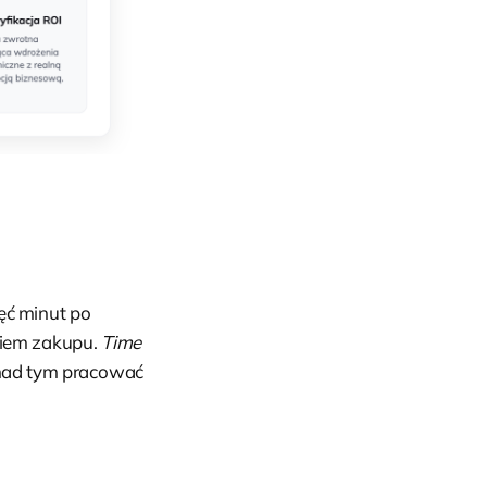
ięć minut po
niem zakupu.
Time
nad tym pracować