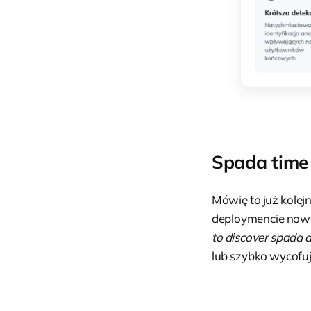
Spada time 
Mówię to już kolejn
deploymencie nowe
to discover spada d
lub szybko wycofu