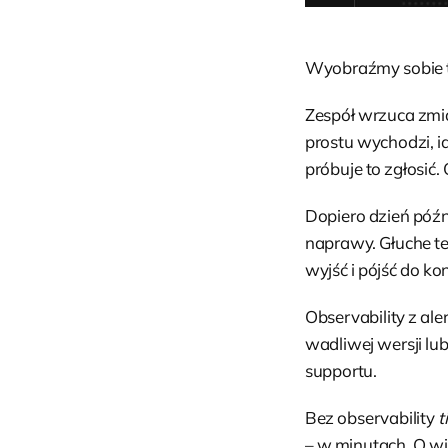
Wyobraźmy sobie 
Zespół wrzuca zmia
prostu wychodzi, id
próbuje to zgłosić.
Dopiero dzień późn
naprawy. Głuche te
wyjść i pójść do ko
Observability z al
wadliwej wersji lub
supportu.
Bez observability
t
– w minutach. O wi