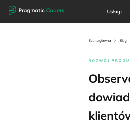
Usługi
Strona główna
Blog
ROZWÓJ PROD
Observa
dowiad
klientó