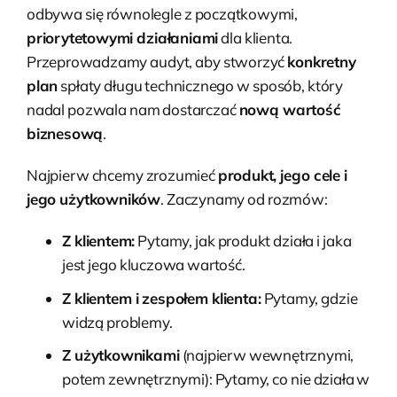
odbywa się równolegle z początkowymi,
priorytetowymi działaniami
dla klienta.
Przeprowadzamy audyt, aby stworzyć
konkretny
plan
spłaty długu technicznego w sposób, który
nadal pozwala nam dostarczać
nową wartość
biznesową
.
Najpierw chcemy zrozumieć
produkt, jego cele i
jego użytkowników
. Zaczynamy od rozmów:
Z klientem:
Pytamy, jak produkt działa i jaka
jest jego kluczowa wartość.
Z klientem i zespołem klienta:
Pytamy, gdzie
widzą problemy.
Z użytkownikami
(najpierw wewnętrznymi,
potem zewnętrznymi): Pytamy, co nie działa w