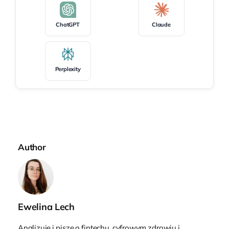
ChatGPT
Claude
Perplexity
Author
Ewelina Lech
Analizuję i piszę o fintechu, cyfrowym zdrowiu i