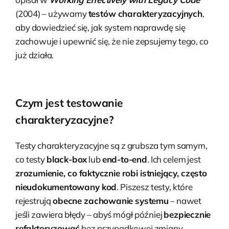
(2004) – używamy
testów charakteryzacyjnych
,
aby dowiedzieć się, jak system naprawdę się
zachowuje i upewnić się, że nie zepsujemy tego, co
już działa.
Czym jest testowanie
charakteryzacyjne?
Testy charakteryzacyjne są z grubsza tym samym,
co testy
black-box
lub
end-to-end
. Ich celem jest
zrozumienie, co faktycznie robi istniejący, często
nieudokumentowany kod
. Piszesz testy, które
rejestrują
obecne zachowanie systemu
– nawet
jeśli zawiera błędy – abyś mógł później
bezpiecznie
refaktoryzować
bez przypadkowej zmiany