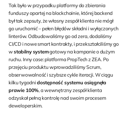
Tak było w przypadku platformy do zbierania
funduszy opartej na blockchainie, której backend
był tak zepsuty, że własny zespół klienta nie mógł
go uruchomić – pełen błędów składni i wyłączonych
linterów. Odbudowaliśmy go od zera, dodaliśmy
CI/CD i nowe smart kontrakty, i przekształciliśmy go
w
stabilny system
gotowy na kampanie o dużym
ruchu. Inny case: platforma PropTech z ZEA. Po
przejęciu produktu wprowadziliśmy Scrum,
obserwowalność i szybsze cykle iteracji. W ciągu
kilku tygodni
dostępność systemu osiągnęła
prawie 100%
, a wewnętrzny zespół klienta
odzyskał pełną kontrolę nad swoim procesem
deweloperskim.