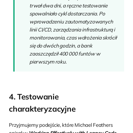
trwał dwa dni, a ręczne testowanie
spowalniało cykl dostarczania. Po
wprowadzeniu zautomatyzowanych
linii CI/CD, zarządzania infrastrukturą i
monitorowania, czas wdrożenia skrócił
się do dwóch godzin, a bank
zaoszczędził 400 000 funtów w
pierwszym roku.
4. Testowanie
charakteryzacyjne
Przyjmujemy podejście, które Michael Feathers
opisał w
Working Effectively with Legacy Code