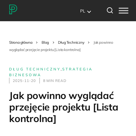
PL
Strona główna
Blog
Dług Techniczny
Jak powinno
wyglądać przejęcie projektu [Lista kontrolna]
DŁUG TECHNICZNY
,
STRATEGIA
BIZNESOWA
2025-11-20
8 MIN READ
Jak powinno wyglądać
przejęcie projektu [Lista
kontrolna]