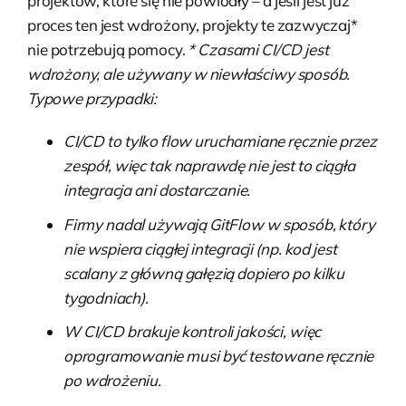
projektów, które się nie powiodły – a jeśli jest już
proces ten jest wdrożony, projekty te zazwyczaj*
nie potrzebują pomocy.
* Czasami CI/CD jest
wdrożony, ale używany w niewłaściwy sposób.
Typowe przypadki:
CI/CD to tylko flow uruchamiane ręcznie przez
zespół, więc tak naprawdę nie jest to ciągła
integracja ani dostarczanie.
Firmy nadal używają GitFlow w sposób, który
nie wspiera ciągłej integracji (np. kod jest
scalany z główną gałęzią dopiero po kilku
tygodniach).
W CI/CD brakuje kontroli jakości, więc
oprogramowanie musi być testowane ręcznie
po wdrożeniu.